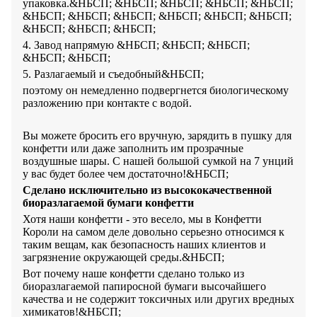
упаковка.&НБСП; &НБСП; &НБСП; &НБСП; &НБСП;
&НБСП; &НБСП; &НБСП; &НБСП; &НБСП; &НБСП;
&НБСП; &НБСП; &НБСП;
4. Завод напрямую &НБСП; &НБСП; &НБСП;
&НБСП; &НБСП;
5. Разлагаемый и съедобный&НБСП;
поэтому он немедленно подвергнется биологическому
разложению при контакте с водой.
Вы можете бросить его вручную, зарядить в пушку для
конфетти или даже заполнить им прозрачные
воздушные шары. С нашей большой сумкой на 7 унций
у вас будет более чем достаточно!&НБСП;
Сделано исключительно из высококачественной
биоразлагаемой бумаги конфетти
Хотя наши конфетти - это весело, мы в Конфетти
Короли на самом деле довольно серьезно относимся к
таким вещам, как безопасность наших клиентов и
загрязнение окружающей среды.&НБСП;
Вот почему наше конфетти сделано только из
биоразлагаемой папиросной бумаги высочайшего
качества и не содержит токсичных или других вредных
химикатов!&НБСП;