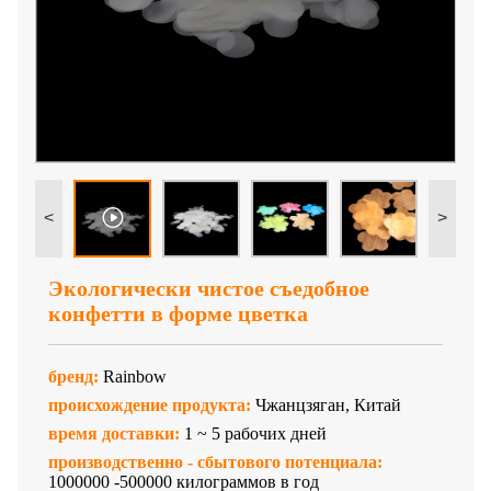
<
>
Экологически чистое съедобное
конфетти в форме цветка
бренд:
Rainbow
происхождение продукта:
Чжанцзяган, Китай
время доставки:
1 ~ 5 рабочих дней
производственно - сбытового потенциала:
1000000 -500000 килограммов в год