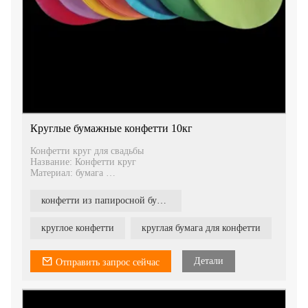
Круглые бумажные конфетти 10кг
Конфетти круг для свадьбы
Название: Конфетти круг
Материал: бумага
Размер: 5,5 см, 5 см, 3,8 см,
Упаковка: 10 кг / коробка
конфетти из папиросной бумаги круглый
Их можно использовать для конфетти-машины или для
конфетти-шутера.
круглое конфетти
круглая бумага для конфетти
Детали
Отправить запрос сейчас