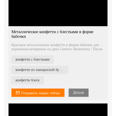
Металлическое конфетти с блестками в форме
бабочки
Красивое металлическое конфетти в форме бабочки для
украшения вечеринки на день Святого Валентина / Пасхи.
конфетти с блестками
конфетти из папиросной бумаги
конфетти блеск
Детали
Отправить запрос сейчас