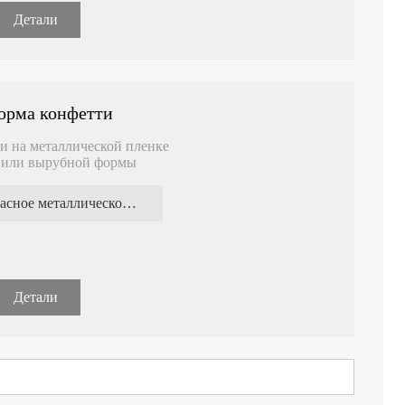
Детали
форма конфетти
 и на металлической пленке
й или вырубной формы
красное металлическое конфетти
Детали