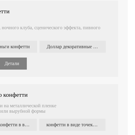
етти
, ночного клуба, сценического эффекта, пивного
жет быть огнеупорной
ньги конфетти
Доллар декоративные деньги
Детали
о конфетти
тое съедобное
Конфетти из бумаги в форме
Конфетти из 
цветка
сердца
индивидуальн
 и на металлической пленке
й или вырубной формы
тканевые конфетти в виде точек
конфетти в виде точек из папиросной бумаги