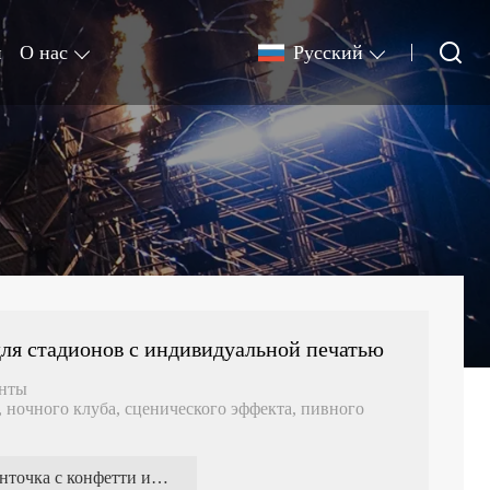
и
О нас
Pусский
ля стадионов с индивидуальной печатью
енты
, ночного клуба, сценического эффекта, пивного
ожет быть огнестойкой
ленточка с конфетти из печатной бумаги