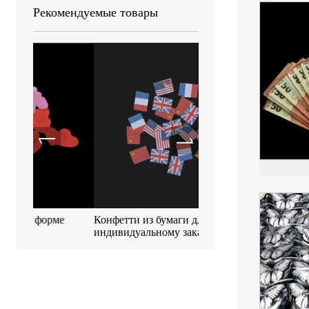
Рекомендуемые товары
е
Конфетти из бумаги для печати по
Биоразлагаемое металл
индивидуальному заказу
конфетти 55 * 17 мм