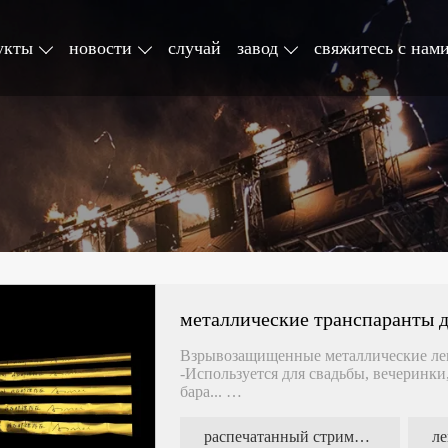
укты
новости
случай
завод
свяжитесь с нам
металлические транспаранты д
Взрывозащищенные металлические л
-Используется для свадьбы, вечеринки
бара...
-Высококачественная фольга, также м
распечатанный стример конфетти