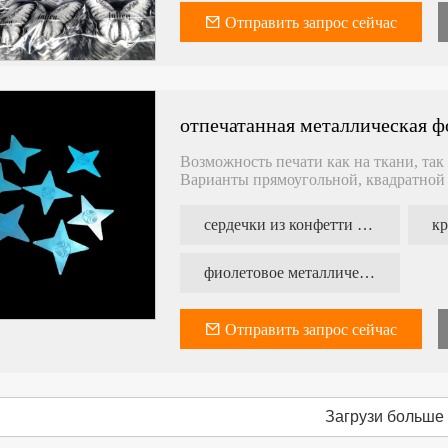
Отправить запрос сейчас
отпечатанная металлическая 
Возможность печати как на ткани, так
Варианты прямоугольной, квадратно
сердечки из конфетти из фольги
фиолетовое металлическое конфетти
Отправить запрос сейчас
Загрузи больше