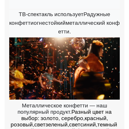
ТВ-спектакль
использует
Радужные
конфетти
огнестойкий
металлический
конф
етти.
Металлическое конфетти — наш
популярный продукт.
Разный цвет на
выбор: золото, серебро
,
красный,
розовый,
свет
зеленый,
свет
синий,
темный