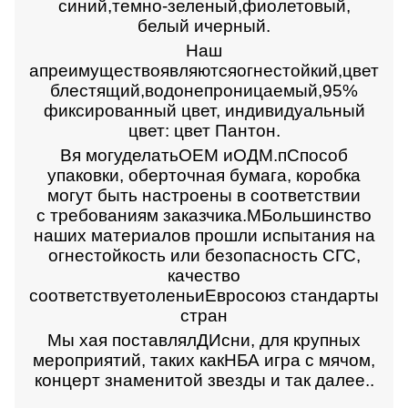
синий
,темно-зеленый,
фиолетовый,
белый
и
черный
.
Наш
а
преимущество
являются
огнестойкий
,
цвет
блестящий
,
водонепроницаемый
,
95%
фиксированный цвет, индивидуальный
цвет: цвет Пантон
.
В
я могу
делать
OEM
и
ОДМ
.
п
Способ
упаковки, оберточная бумага, коробка
могут быть настроены в соответствии
с
требованиям заказчика.
М
Большинство
наших материалов прошли испытания на
огнестойкость или безопасность СГС,
качество
соответствует
олень
и
Евросоюз
стандарты
стран
Мы ха
я поставлял
Д
Исни, для крупных
мероприятий, таких как
НБА
игра с мячом,
концерт знаменитой звезды и так далее.
.